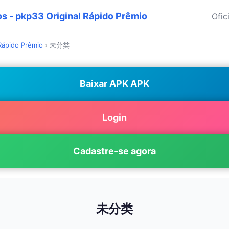
os - pkp33 Original Rápido Prêmio
Ofic
 Rápido Prêmio
›
未分类
Baixar APK APK
Login
Cadastre-se agora
未分类