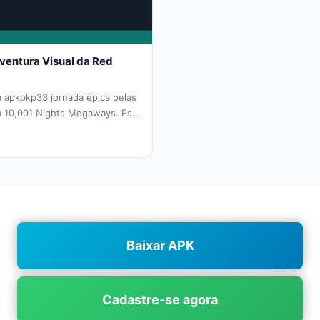
entura Visual da Red
 apkpkp33 jornada épica pelas
m 10,001 Nights Megaways. Este
 pela renomada Red...
Baixar APK
Cadastre-se agora