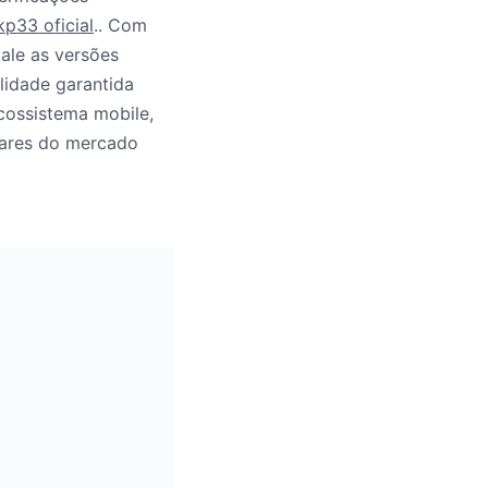
kp33 oficial
.. Com
tale as versões
lidade garantida
ecossistema mobile,
lares do mercado