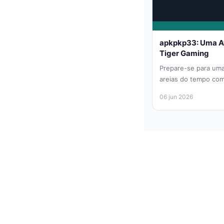
apkpkp33: Uma Av
Tiger Gaming
Prepare-se para uma
areias do tempo co
título, desenvolvido
06 jun 2026